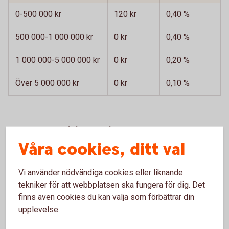
0-500 000 kr
120 kr
0,40 %
500 000-1 000 000 kr
0 kr
0,40 %
1 000 000-5 000 000 kr
0 kr
0,20 %
Över 5 000 000 kr
0 kr
0,10 %
Förvaltningsavgift för valda fonder tillkommer.
Våra cookies, ditt val
Courtage
1
om 0,09 procent via internetbanken och 0,50
procent på bankkontor eller via Kundcenter.
Vi använder nödvändiga cookies eller liknande
Ingen försäkringsavgift för innehav överstigande 500 000
tekniker för att webbplatsen ska fungera för dig. Det
kr i följande utvalda fondportföljer.
finns även cookies du kan välja som förbättrar din
Swedbank Roburs Private Banking-portföljer
upplevelse:
Indecap Fondguide Bas och Offensiv (Sparbankerna)