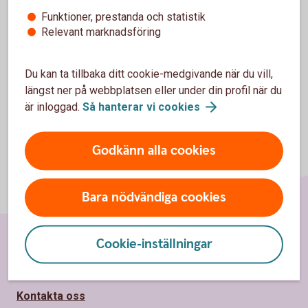
Funktioner, prestanda och statistik
Relevant marknadsföring
Avser svenska och nordiska aktier.
Tillbaka
1
Du kan ta tillbaka ditt cookie-medgivande när du vill,
längst ner på webbplatsen eller under din profil när du
är inloggad.
Så hanterar vi
cookies
Godkänn alla cookies
Bara nödvändiga cookies
Cookie-inställningar
Sidfot
Hitta snabbt
Kontakta oss