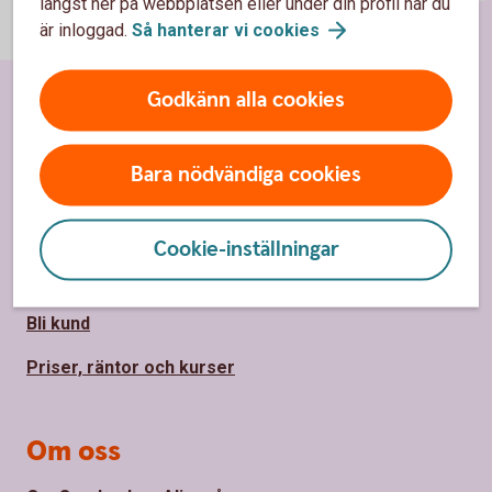
längst ner på webbplatsen eller under din profil när du
är inloggad.
Så hanterar vi
cookies
Godkänn alla cookies
Sidfot
Hitta snabbt
Bara nödvändiga cookies
Kontakta oss
Spärrhjälp
Cookie-inställningar
Hitta bankkontor
Bli kund
Priser, räntor och kurser
Om oss