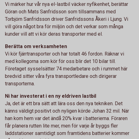
Vi märker hur vår nya el-lastbil väcker nyfikenhet, berättar
Göran och Mats Sanfridsson som tillsammans med
Torbjörn Sanfridsson driver Sanfridssons Åkeri i Ljung. Vi
vill göra något bra för miljön och det verkar som många
kunder vill att vi kör deras transporter med el.
Berätta om verksamheten
Vi kör fjärrtransporter och har totalt 46 fordon. Räknar vi
med kollegorna som kör för oss blir det 10 bilar till.
Företaget sysselsätter 74 medarbetare och i rummet här
bredvid sitter våra fyra transportledare och dirigerar
transporterna.
Ni har investerat i en ny eldriven lastbil
Ja, det är ett bra sätt att lära oss den nya tekniken. Det
känns väldigt positivt och nyligen körde Johan 32 mil. När
han kom hem var det ändå 20% kvar i batterierna. Föraren
får planera rutten lite mer, men för varje år byggs fler
laddstationer samtidigt som framtidens batterier kommer