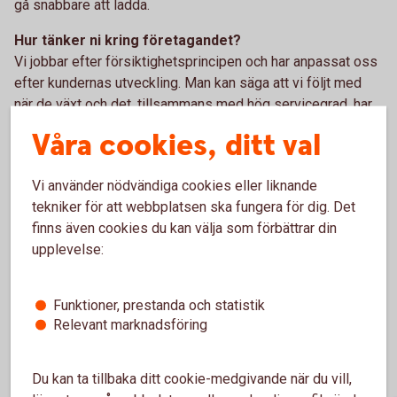
gå snabbare att ladda.
Hur tänker ni kring företagandet?
Vi jobbar efter försiktighetsprincipen och har anpassat oss
efter kundernas utveckling. Man kan säga att vi följt med
när de växt och det, tillsammans med hög servicegrad, har
gjort att vi har väldigt lojala kunder som vi jobbat med länge.
Våra cookies, ditt val
Vissa ända sedan 60-talet.
Tack Sanfridssons Åkeri för ert viktiga arbete. Vi gillar hur ni
Vi använder nödvändiga cookies eller liknande
bygger ert företag så långsiktigt. Tillsammans är vi starka
tekniker för att webbplatsen ska fungera för dig. Det
och får vårt område att växa och må bra.
finns även cookies du kan välja som förbättrar din
upplevelse:
Funktioner, prestanda och statistik
Relevant marknadsföring
Du kan ta tillbaka ditt cookie-medgivande när du vill,