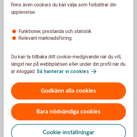
finns även cookies du kan välja som förbättrar din
upplevelse:
Spara hållbart
Funktioner, prestanda och statistik
Relevant marknadsföring
Företag kan placera hållbart i fonder och låta
sparpengarna göra skillnad.
Du kan ta tillbaka ditt cookie-medgivande när du vill,
längst ner på webbplatsen eller under din profil när du
Hållbara
fonder
är inloggad.
Så hanterar vi
cookies
Godkänn alla cookies
Alla våra fonder
Bara nödvändiga cookies
I fondlistan kan du hitta alla våra fonder, jämföra
fonder och se aktuella kurser.
Cookie-inställningar