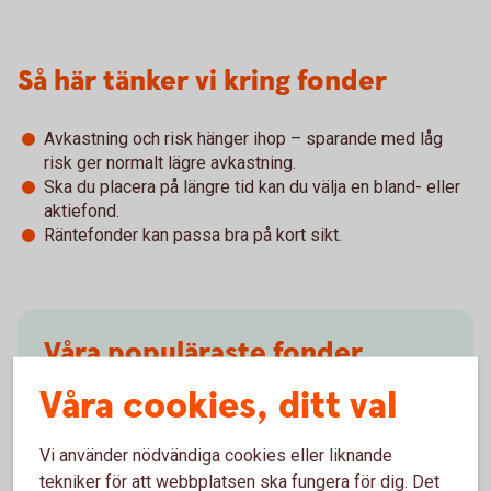
Så här tänker vi kring fonder
Avkastning och risk hänger ihop – sparande med låg
risk ger normalt lägre avkastning.
Ska du placera på längre tid kan du välja en bland- eller
aktiefond.
Räntefonder kan passa bra på kort sikt.
Våra populäraste fonder
Våra cookies, ditt val
Ibland är det svårt att välja. Få inspiration och tips.
Fondinspiration
(swedbank-aktiellt.se)
Vi använder nödvändiga cookies eller liknande
tekniker för att webbplatsen ska fungera för dig. Det