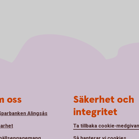
 oss
Säkerhet och
integritet
parbanken Alingsås
barhet
Ta tillbaka cookie-medgiva
hällsengagemang
Så hanterar vi cookies