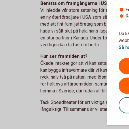
Berätta om framgångarna i USA
F
Vi inledde vår stora satsning för två år sen o
R
en ny återförsäljare i USA som säljer väldigt
med ett fint familjeföretag som bad mig föl
hade vi sålt slut på hela hans lager och lite ti
Du ka
en stor partner i Kanada. Under förra året ble
webbp
verkligen kan ta fart där borta.
Så h
Hur ser framtiden ut?
Ökade intäkter gör att vi kan satsa på produk
kan bygga infravärmare där vi kan få ut myc
ryck, halv två på natten, med lösningen på de
för helt nya affärsområden samtidigt som v
hemma i Sverige, där redan all tillverkning s
Tack Speedheater för ert viktiga arbete. Vi gi
långsiktigt. Tillsammans är vi starka och får