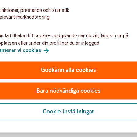
unktioner, prestanda och statistik
ch har skaffat eget lager där. Nyligen fick vi
elevant marknadsföring
 bra. Jag fick ett samtal av en fantastisk man
ja med på träbåtsmässa. När mässan var klar
ll. Nu har vi fått fler återförsäljare i USA och
n ta tillbaka ditt cookie-medgivande när du vill, längst ner på
v UL-märkningen klar, vilket gör att det
latsen eller under din profil när du är inloggad.
anterar vi
cookies
tutvecklingen. Jag har en ny idé om hur vi
Godkänn alla cookies
ket mer energi än idag. Jag vaknade med ett
t vi jobbat med i två år. Det här öppnar upp
i kommer kunna köpa alla komponenter här
Bara nödvändiga cookies
ker.
llar hur ni bygger ert företag så
Cookie-inställningar
 vårt område att växa och må bra.