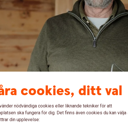
åra cookies, ditt val
ill, berättar Birger Ericson som driver
vänder nödvändiga cookies eller liknande tekniker för att
ara med om allt spännande vi utvecklar. Som
latsen ska fungera för dig. Det finns även cookies du kan välj
 Den får vi frågor på från bland annat Japan
ttrar din upplevelse: