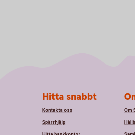
Sidfot
Hitta snabbt
Om
Kontakta oss
Om S
Spärrhjälp
Håll
Hitta bankkontor
Sam