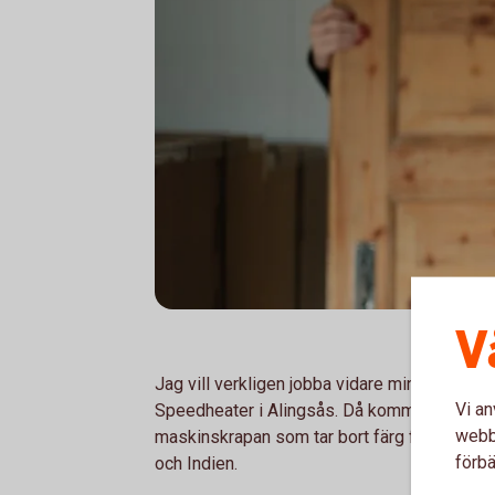
V
Jag vill verkligen jobba vidare minst fem år t
Vi an
Speedheater i Alingsås. Då kommer jag få v
webbp
maskinskrapan som tar bort färg från metall.
förbä
och Indien.