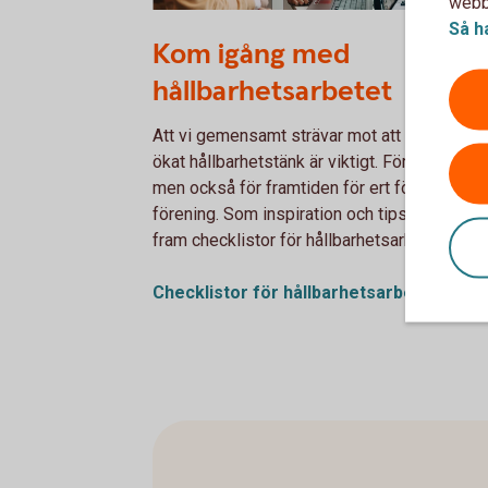
webbp
Working meeting in front of a computer
Så h
Kom igång med
hållbarhetsarbetet
Att vi gemensamt strävar mot att ställa om 
ökat hållbarhetstänk är viktigt. För planeten,
men också för framtiden för ert företag eller
förening. Som inspiration och tips har vi tagi
fram checklistor för hållbarhetsarbetet.
Checklistor för
hållbarhetsarbetet