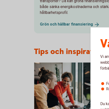
transporter? Då kan gröna finansieringslös
både sänka energikostnaderna och stär
hållbarhetsprofil.
Grön och hållbar
finansiering
V
Tips och inspiration 
Vi an
webbp
förbä
F
R
Du ka