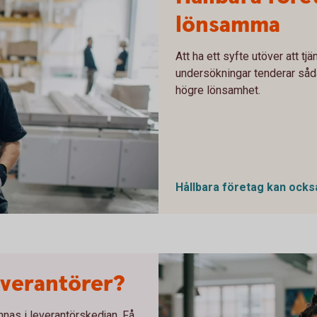
lönsamma
Att ha ett syfte utöver att tj
undersökningar tenderar såda
högre lönsamhet.
Hållbara företag kan ocks
leverantörer?
nnas i leverantörskedjan. Få