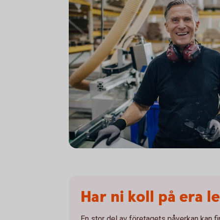
916355436
Har ni koll på era 
En stor del av företagets påverkan kan fi