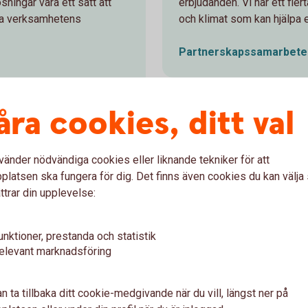
ningar vara ett sätt att
erbjudanden. Vi har ett fle
ka verksamhetens
och klimat som kan hjälpa er
Partnerskapssamarbete
åra cookies, ditt val
för att stärka hållbarheten
vänder nödvändiga cookies eller liknande tekniker för att
latsen ska fungera för dig. Det finns även cookies du kan välj
ttrar din upplevelse:
unktioner, prestanda och statistik
elevant marknadsföring
n ta tillbaka ditt cookie-medgivande när du vill, längst ner på