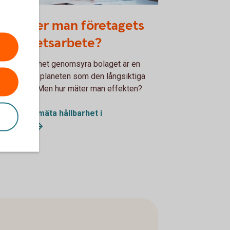
5729382
ur mäter man företagets
llbarhetsarbete?
 låta hållbarhet genomsyra bolaget är en
st för såväl planeten som den långsiktiga
samheten. Men hur mäter man effekten?
 kan man mäta hållbarhet i
etaget?