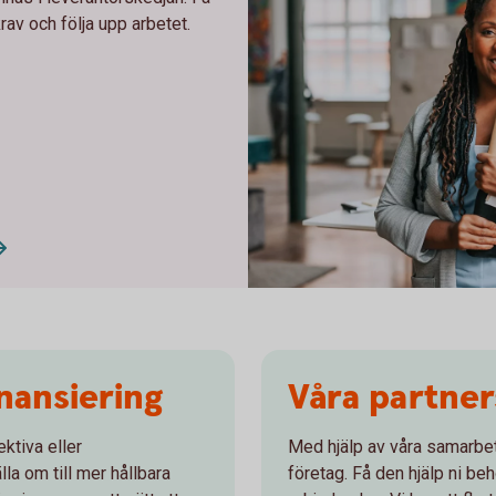
krav och följa upp arbetet.
Business woman on her way to a 
nansiering
Våra partne
ktiva eller
Med hjälp av våra samarbets
lla om till mer hållbara
företag. Få den hjälp ni behö