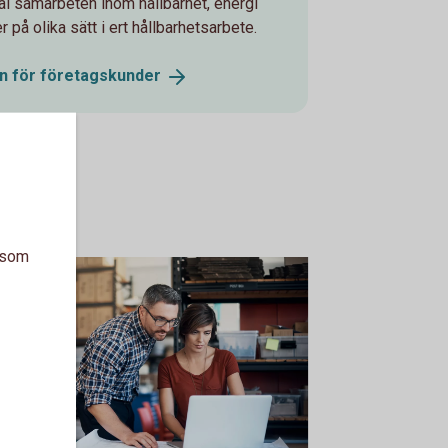
rtal samarbeten inom hållbarhet, energi
 på olika sätt i ert hållbarhetsarbete.
n för
företagskunder
a som