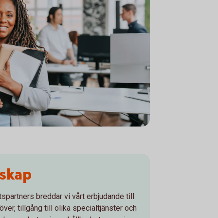
meeting in the office
rskap
partners breddar vi vårt erbjudande till
ver, tillgång till olika specialtjänster och