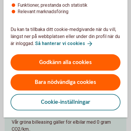
prioriterad. Samtidigt kräver beslutet en helhetsbedömning
Funktioner, prestanda och statistik
av ekonomi, körmönster och skatteregler.
Relevant marknadsföring
Genom att väga in både praktiska och finansiella aspekter
skapar ni bättre förutsättningar för en bilpolicy som
Du kan ta tillbaka ditt cookie-medgivande när du vill,
fungerar långsiktigt, för både verksamheten och
längst ner på webbplatsen eller under din profil när du
medarbetarna.
är inloggad.
Så hanterar vi
cookies
Besök Skatteverket för mer information
Godkänn alla cookies
Drivmedelsförmåner
Resor i
tjänsten
Bara nödvändiga cookies
Cookie-inställningar
Grön billeasing
Vår gröna billeasing gäller för elbilar med 0 gram
CO2/km..