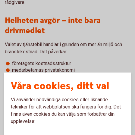
rådgivare.
Helheten avgör – inte bara
drivmedlet
Valet av tjänstebil handlar i grunden om mer än miljö och
bränslekostnad. Det påverkar:
företagets kostnadsstruktur
medarbetarnas privatekonomi
hållbarhetsmål
Våra cookies, ditt val
investeringsplaner
Att analysera den totala kostnaden över bilens livslängd,
Vi använder nödvändiga cookies eller liknande
inklusive finansiering, service, laddinfrastruktur och
tekniker för att webbplatsen ska fungera för dig. Det
skatteeffekter, ger ett mer rättvisande beslutsunderlag.
finns även cookies du kan välja som förbättrar din
upplevelse:
Elbil som tjänstebil kan vara ett klokt val för många företag,
särskilt när laddmöjligheter finns och hållbarhetsfrågan är