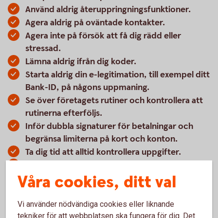
Använd aldrig återuppringningsfunktioner.
Agera aldrig på oväntade kontakter.
Agera inte på försök att få dig rädd eller
stressad.
Lämna aldrig ifrån dig koder.
Starta aldrig din e-legitimation, till exempel ditt
Bank-ID, på någons uppmaning.
Se över företagets rutiner och kontrollera att
rutinerna efterföljs.
Inför dubbla signaturer för betalningar och
begränsa limiterna på kort och konton.
Ta dig tid att alltid kontrollera uppgifter.
Låt inte sökmotorerna ge dig svar eftersom de
Våra cookies, ditt val
kan innehålla felaktiga, manipulerade
uppgifter. Sök direkt på företagens hemsidor
eller ring.
Vi använder nödvändiga cookies eller liknande
tekniker för att webbplatsen ska fungera för dig. Det