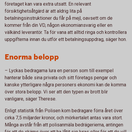
företaget kan vara extra utsatt. En relevant
försiktighetsåtgärd är att aldrig lita på
betalningsinstruktioner du får på mejl, oavsett om de
kommer från din VD, någon ekonomiansvarig eller en
välkänd leverantör. Ta för vana att alltid ringa och kontrollera
uppgifterna innan du utför ett betalningsuppdrag, säger hon.
Enorma belopp
– Lyckas bedragarna lura en person som till exempel
hanterar både sina privata och sitt företags pengar och
kanske ytterligare några personers ekonomi kan de komma
över stora belopp. Vi ser att den typen av brott blir
vanligare, säger Therese.
Enligt statistik från Polisen kom bedragare förra året över
cirka 7,5 miljarder kronor, och mörkertalet antas vara stort.
Många avstår från att polisanmäla bedrägerierna, antingen
för att de skäms över att ha låtit sig luras eller för att de vill