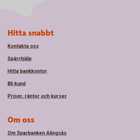
Sidfot
Hitta snabbt
Kontakta oss
Spärrhjälp
Hitta bankkontor
Bli kund
Priser, räntor och kurser
Om oss
Om Sparbanken Alingsås