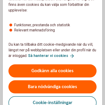
finns även cookies du kan välja som förbättrar din
upplevelse:
Funktioner, prestanda och statistik
Relevant marknadsföring
Bedrägerier mot företagare
Du kan ta tillbaka ditt cookie-medgivande när du vill,
Läs mer om olika typer av bedrägerier riktade mot
längst ner på webbplatsen eller under din profil när du
dig som företagare
är inloggad.
Så hanterar vi
cookies
Bedrägerier mot
företagare
Godkänn alla cookies
Bara nödvändiga cookies
Så stärker du IT-säkerheten
Cookie-inställningar