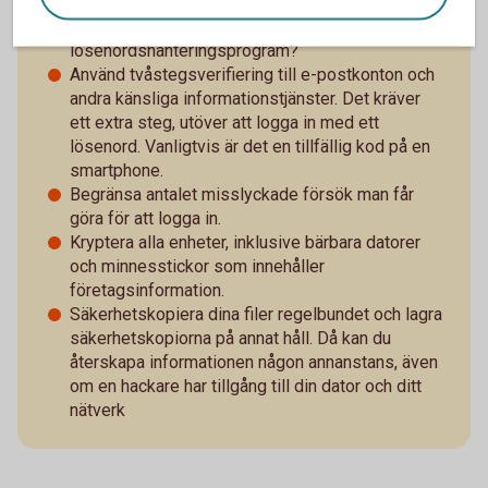
Använd komplexa lösenord och ändra dem ofta.
Kanske ska ni skaffa ett
lösenordshanteringsprogram?
Använd tvåstegsverifiering till e-postkonton och
andra känsliga informationstjänster. Det kräver
ett extra steg, utöver att logga in med ett
lösenord. Vanligtvis är det en tillfällig kod på en
smartphone.
Begränsa antalet misslyckade försök man får
göra för att logga in.
Kryptera alla enheter, inklusive bärbara datorer
och minnesstickor som innehåller
företagsinformation.
Säkerhetskopiera dina filer regelbundet och lagra
säkerhetskopiorna på annat håll. Då kan du
återskapa informationen någon annanstans, även
om en hackare har tillgång till din dator och ditt
nätverk