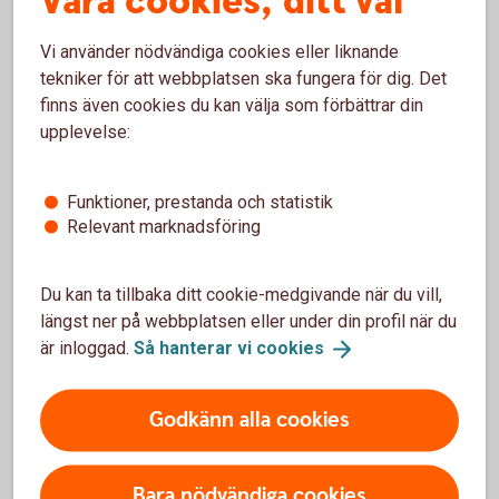
Våra cookies, ditt val
Vi använder nödvändiga cookies eller liknande
tekniker för att webbplatsen ska fungera för dig. Det
finns även cookies du kan välja som förbättrar din
upplevelse:
Funktioner, prestanda och statistik
Relevant marknadsföring
Farmer getting into a tractor.
Lantbruksbarometern 2025
Du kan ta tillbaka ditt cookie-medgivande när du vill,
Sändes 28 mars
längst ner på webbplatsen eller under din profil när du
är inloggad.
Så hanterar vi
cookies
Ta del av webbinariet
Lantbruksbarometern
Godkänn alla cookies
Bara nödvändiga cookies