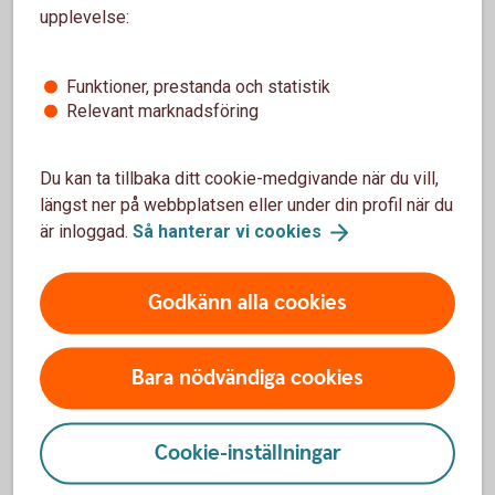
upplevelse:
med sambon vid en separation.
Tänk på att en gåva ofta räknas
som förskott på arv
Funktioner, prestanda och statistik
Relevant marknadsföring
Vill du undvika det, eller vill du göra gåvan till
enskild egendom, kan det regleras i
gåvobrevet. På så sätt skapar du trygghet både
Du kan ta tillbaka ditt cookie-medgivande när du vill,
för dig och ditt barn.
längst ner på webbplatsen eller under din profil när du
är inloggad.
Så hanterar vi
cookies
Godkänn alla cookies
Bara nödvändiga cookies
Cookie-inställningar