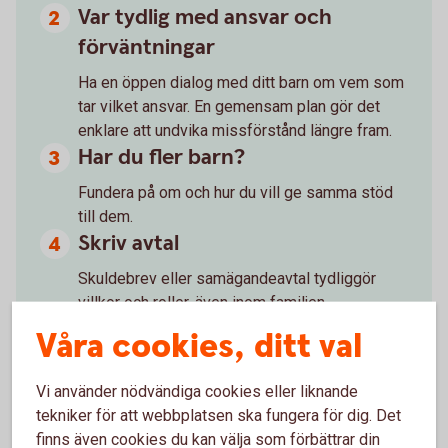
Var tydlig med ansvar och
förväntningar
Ha en öppen dialog med ditt barn om vem som
tar vilket ansvar. En gemensam plan gör det
enklare att undvika missförstånd längre fram.
Har du fler barn?
Fundera på om och hur du vill ge samma stöd
till dem.
Skriv avtal
Skuldebrev eller samägandeavtal tydliggör
villkor och roller, även inom familjen.
Ska ditt barn flytta ihop med
Våra cookies, ditt val
någon?
Vi använder nödvändiga cookies eller liknande
Ett samboavtal kan skydda ditt barns del vid en
tekniker för att webbplatsen ska fungera för dig. Det
separation. Utan ett sådant riskerar den gåva
finns även cookies du kan välja som förbättrar din
eller insats du bidragit med att delvis delas