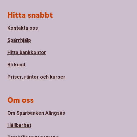
Sidfot
Hitta snabbt
Kontakta oss
Spärrhjälp
Hitta bankkontor
Bli kund
Priser, räntor och kurser
Om oss
Om Sparbanken Alingsås
Hållbarhet