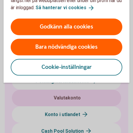
längst ner på webbplatsen eller under din profil när du
är inloggad.
Så hanterar vi
cookies
Företagskonto
Godkänn alla cookies
Bankgironummer
Bara nödvändiga cookies
Klientmedelskonto
Koncernkonto
Cookie-inställningar
Penningmarknadskonto
Valutakonto
Konto i utlandet
Cash Pool Solution