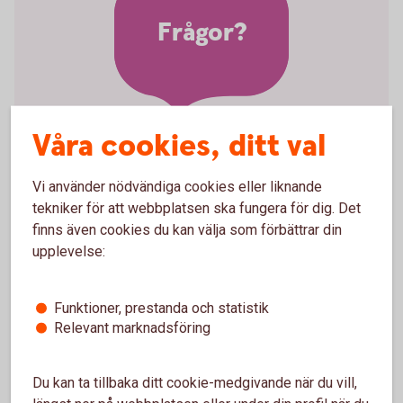
Frågor?
Våra cookies, ditt val
Vill ni veta mer om
Vi använder nödvändiga cookies eller liknande
valutakonto?
tekniker för att webbplatsen ska fungera för dig. Det
finns även cookies du kan välja som förbättrar din
Välkommen att kontakta Kundservice
upplevelse:
Företag
Funktioner, prestanda och statistik
Relevant marknadsföring
Du kan ta tillbaka ditt cookie-medgivande när du vill,
Företagskonton