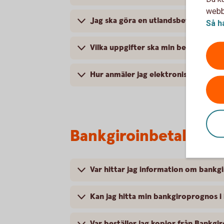
webbp
Jag ska göra en utlandsbetalning, v
Så h
Vilka uppgifter ska min betalning till
Hur anmäler jag elektronisk faktura
Bankgiroinbetalning
Var hittar jag information om bankg
Kan jag hitta min bankgiroprognos i
Var beställer jag kopior från Bankgi