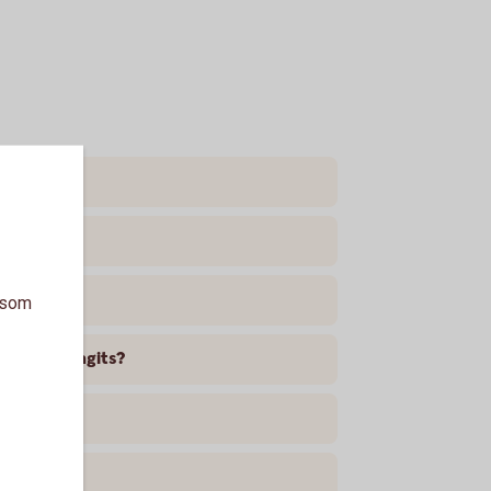
a som
ngarna dragits?