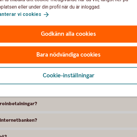
latsen eller under din profil när du är inloggad.
ad är IBAN och BIC?
anterar vi
cookies
 utlandet innehålla?
Godkänn alla cookies
?
Bara nödvändiga cookies
Cookie-inställningar
ar
iroinbetalningar?
 internetbanken?
rot?