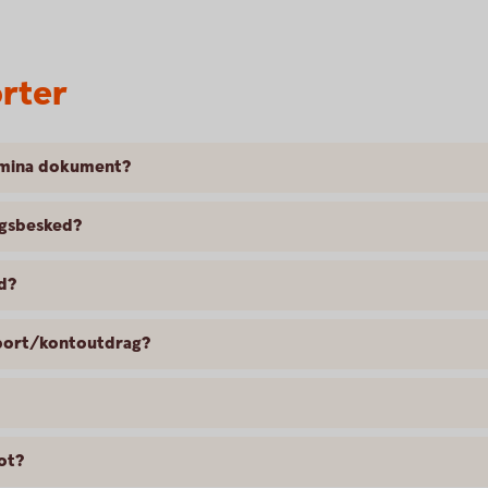
rter
r mina dokument?
ngsbesked?
d?
apport/kontoutdrag?
rot?