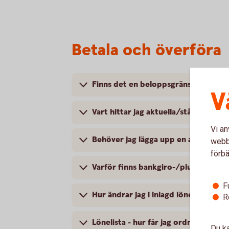
Betala och överföra
Finns det en beloppsgräns för överför
V
Vart hittar jag aktuella/stående öve
Vi an
Behöver jag lägga upp en avvisad bet
webbp
förbä
Varför finns bankgiro-/plusgirobeta
F
Hur ändrar jag i inlagd lönelista?
R
Lönelista - hur får jag ordning på m
Du ka