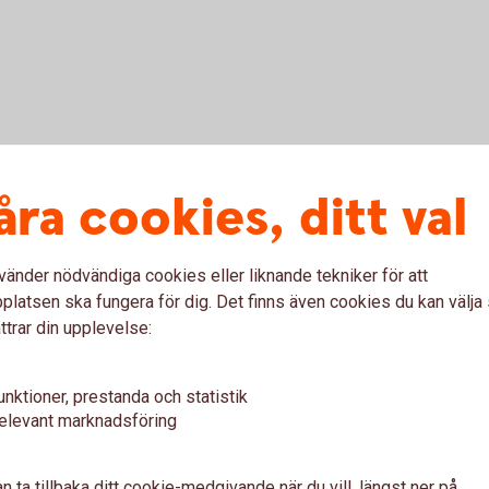
ingar och betalningar? Kan jag göra en tillfällig höjning?
åra cookies, ditt val
rföringar?
vänder nödvändiga cookies eller liknande tekniker för att
alning på nytt?
latsen ska fungera för dig. Det finns även cookies du kan välj
ttrar din upplevelse:
lningen kvar under Framtida betalningar/överföringar när pe
unktioner, prestanda och statistik
elevant marknadsföring
ina mottagare?
n ta tillbaka ditt cookie-medgivande när du vill, längst ner på