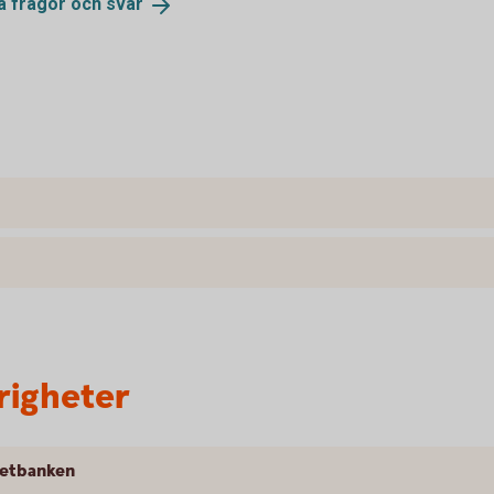
ga frågor och
svar
righeter
rnetbanken