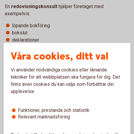
En
redovisningskonsult
hjälper företaget med
exempelvis:
löpande bokföring
bokslut
deklarationer
En
revisor
är däremot en oberoende granskare. Revisorns
Våra cookies, ditt val
uppgift är att kontrollera att företagets redovisning och
förvaltning skötts korrekt.
Vi använder nödvändiga cookies eller liknande
tekniker för att webbplatsen ska fungera för dig. Det
Revisorn granskar bland annat:
finns även cookies du kan välja som förbättrar din
bokföring
upplevelse:
bokslut
årsredovisning
Funktioner, prestanda och statistik
styrelsens och vd:s förvaltning
Relevant marknadsföring
Eftersom revisorn ska vara oberoende kan det alltså inte
vara samma person som sköter den löpande bokföringen.