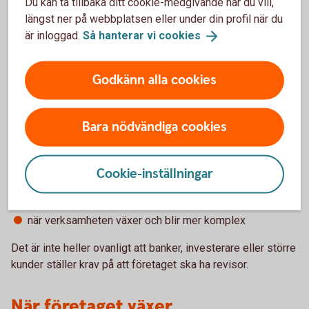
Du kan ta tillbaka ditt cookie-medgivande när du vill,
längst ner på webbplatsen eller under din profil när du
För att använda titlarna auktoriserad revisor eller godkänd
är inloggad.
Så hanterar vi
cookies
revisor krävs godkännande från Revisorsinspektionen.
Revisor även utan lagkrav
Godkänn alla cookies
Även om ett bolag inte omfattas av revisorsplikt kan det
Bara nödvändiga cookies
finnas skäl att ändå ha en revisor. En extern granskning kan
bidra till ökad trygghet och transparens, till exempel:
om bolaget har flera delägare
Cookie-inställningar
vid offentliga upphandlingar
när företaget söker finansiering
när verksamheten växer och blir mer komplex
Det är inte heller ovanligt att banker, investerare eller större
kunder ställer krav på att företaget ska ha revisor.
När företaget växer