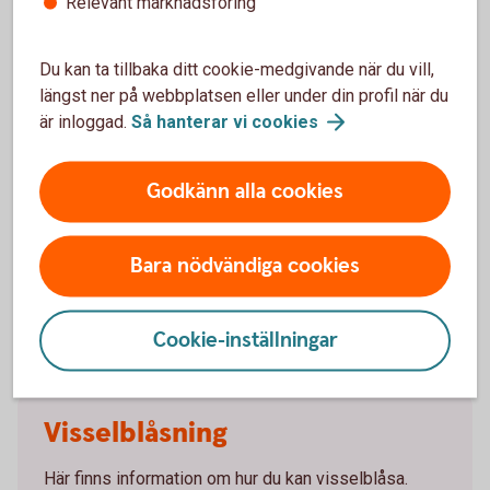
Relevant marknadsföring
miljobilder-alingsas-38-standard.jpg
Uppförandekod
Du kan ta tillbaka ditt cookie-medgivande när du vill,
längst ner på webbplatsen eller under din profil när du
Sparbanken Alingsås mål är att skapa mervärde för
är inloggad.
Så hanterar vi
cookies
våra intressenter och bygga relationer baserade på
respekt, ansvar och förtroende med medarbetare,
kunder, ägare, andra affärskontakter, myndigheter
Godkänn alla cookies
och vår omvärld – och att göra det på ett socialt,
hållbart och ansvarsfullt sätt.
Bara nödvändiga cookies
Läs Uppförandekoden
Cookie-inställningar
Visselblåsning
Här finns information om hur du kan visselblåsa.