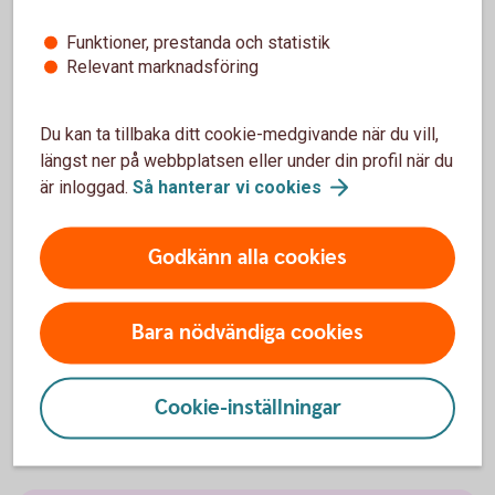
Är du intresserad av hedgefonder, men vill ha en
Funktioner, prestanda och statistik
lägre risk än vad majoriteten av hedgefonder har? Då
Relevant marknadsföring
skulle en hedgefond-i-fond kunna vara något för dig.
Dessa minskar riskerna betydligt, gentemot andra
Du kan ta tillbaka ditt cookie-medgivande när du vill,
hedgefonder, genom att investera i flera olika fonder
längst ner på webbplatsen eller under din profil när du
med olika inriktning och från olika förvaltare.
är inloggad.
Så hanterar vi
cookies
Godkänn alla cookies
Mer information
Bara nödvändiga cookies
Fondtyper - lär dig mer om olika typer av
fonder
Cookie-inställningar
Fonder - börja
fondspara