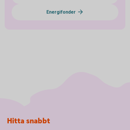
Energifonder
Sidfot
Hitta snabbt