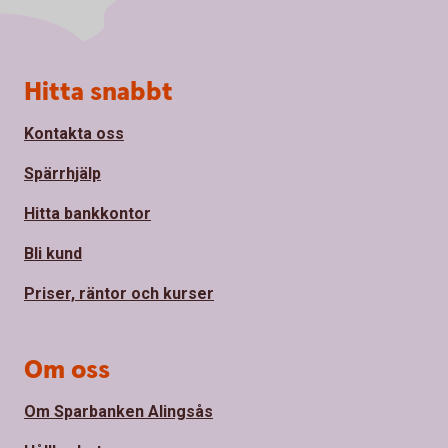
Sidfot
Hitta snabbt
Kontakta oss
Spärrhjälp
Hitta bankkontor
Bli kund
Priser, räntor och kurser
Om oss
Om Sparbanken Alingsås