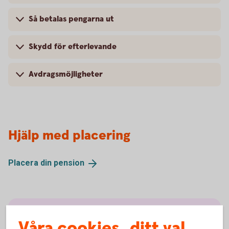
Så betalas pengarna ut
Skydd för efterlevande
Avdragsmöjligheter
Hjälp med placering
Placera din
pension
Fler pensionslösningar
Våra cookies, ditt val