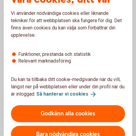
Tjänstepension med depå
Vi använder nödvändiga cookies eller liknande
tekniker för att webbplatsen ska fungera för dig. Det
finns även cookies du kan välja som förbättrar din
Extra pensionsavsättning
upplevelse:
Erbjud medarbetarna löneväxling
Funktioner, prestanda och statistik
Relevant marknadsföring
Direktpension
Du kan ta tillbaka ditt cookie-medgivande när du vill,
Företag med kollektivavtal
längst ner på webbplatsen eller under din profil när du
är inloggad.
Så hanterar vi
cookies
Alternativ ITP
Godkänn alla cookies
Bara nödvändiga cookies