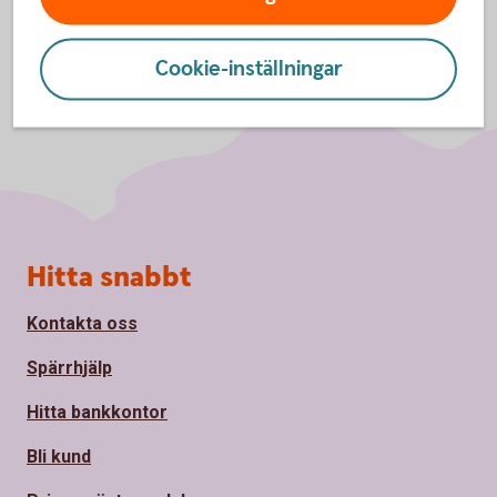
Cookie-inställningar
Sidfot
Hitta snabbt
Kontakta oss
Spärrhjälp
Hitta bankkontor
Bli kund